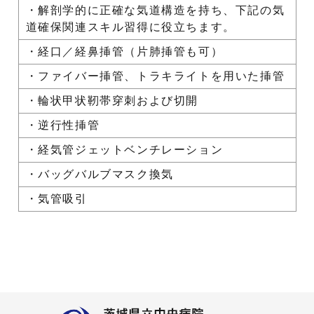
・解剖学的に正確な気道構造を持ち、下記の気
道確保関連スキル習得に役立ちます。
・経口／経鼻挿管（片肺挿管も可）
・ファイバー挿管、トラキライトを用いた挿管
・輪状甲状靭帯穿刺および切開
・逆行性挿管
・経気管ジェットベンチレーション
・バッグバルブマスク換気
・気管吸引